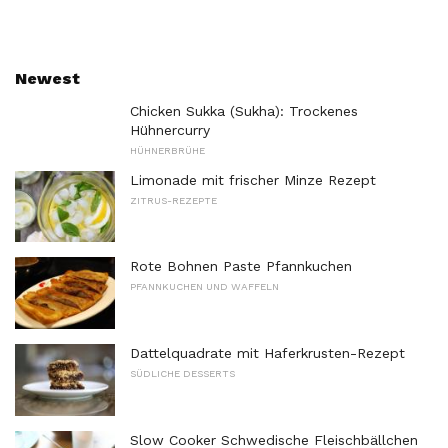
Newest
Chicken Sukka (Sukha): Trockenes
Hühnercurry
HÜHNERBRÜHE
Limonade mit frischer Minze Rezept
ZITRUS-REZEPTE
Rote Bohnen Paste Pfannkuchen
PFANNKUCHEN UND WAFFELN
Dattelquadrate mit Haferkrusten-Rezept
SÜDLICHE DESSERTS
Slow Cooker Schwedische Fleischbällchen