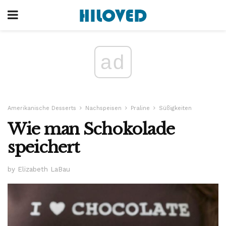
ad
Amerikanische Desserts
Nachspeisen
Praline
Süßigkeiten
Wie man Schokolade
speichert
by Elizabeth LaBau