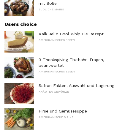
mit Soße
SÜDLICHE MAINS
Users choice
Kalk Jello Cool Whip Pie Rezept
AMERIKANISCHES ESSEN
9 Thanksgiving-Truthahn-Fragen,
beantwortet
AMERIKANISCHES ESSEN
Safran Fakten, Auswahl und Lagerung
KRÄUTER GEWÜRZE
Hirse und Gemüsesuppe
AMERIKANISCHE MAINS