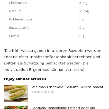
Cholesterin
5 mg
Natrium
21 mg
Kohlenhydrate
1 g
Ballaststoffe
0 g
Eiweiß
0 g
(Die Nährwertangaben in unseren Rezepten werden
anhand einer Inhaltsstoffdatenbank berechnet und
sollten als Schätzung betrachtet werden. Die
individuellen Ergebnisse können variieren.)
Enjoy similar articles
Wie man Frischkäse-Gefüllte Sellerie macht
GEMÜSE REZEPTE
Kentucky Benedictine Spread oder Dip