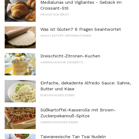
Medialunas und Vigilantes - Gebäck im
Croissant-Stil
FRÜHSTÜCK BROT
Was ist Gluten? 6 Fragen beantwortet
INHALTSSTOFF-INFORMATIONEN
Dreischicht-Zitronen-Kuchen
AMERIKANISCHE DESSERTS
Einfache, dekadente Alfredo Sauce: Sahne,
Butter und Käse
EUROPÄISCHES ESSEN
Süßkartoffel-Kasserolle mit Brown-
Zuckerpekannuß-Spitze
AMERIKANISCHES ESSEN
Taiwanesische Tan Tsai Nudeln