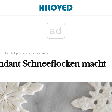
ad
chniken & Tipps
Kuchen verzieren
dant Schneeflocken macht