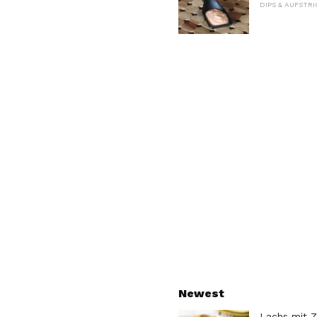
DIPS & AUFSTRI
Newest
Lachs mit Z