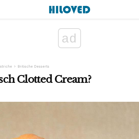
ad
striche
Britische Desserts
isch Clotted Cream?