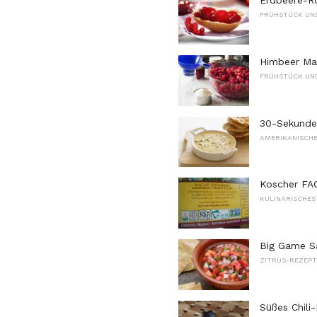
Erdbeere-R
FRÜHSTÜCK UN
Himbeer Ma
FRÜHSTÜCK UN
30-Sekunden
AMERIKANISCHE
Koscher FAQ
KULINARISCHES
Big Game Sa
ZITRUS-REZEPT
Süßes Chili