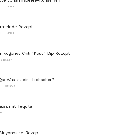
ote Johannisbeere-Konserven
D BRUNCH
rmelade Rezept
D BRUNCH
 veganes Chili "Käse" Dip Rezept
S ESSEN
s: Was ist ein Hechscher?
 GLOSSAR
lsa mit Tequila
E
-Mayonnaise-Rezept