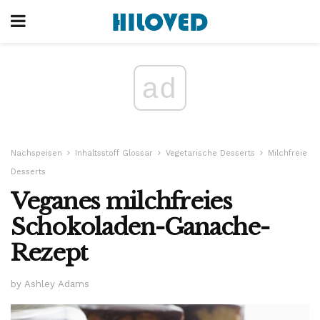
ad
Nachspeisen
Inhaltsstoff Glossar
Vegetarische Desserts
Milchfreie
Desserts
Veganes milchfreies
Schokoladen-Ganache-
Rezept
by Ashley Adams