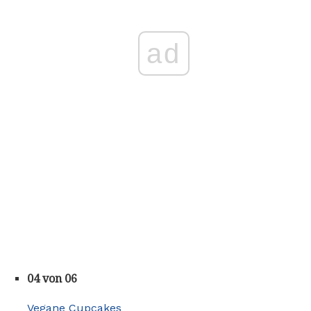
ad
04 von 06
Vegane Cupcakes