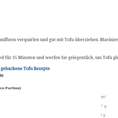
flaufform verquirlen und gut mit Tofu überziehen. Marinie
ed für 35 Minuten und werfen Sie gelegentlich, um Tofu g
 gebackene Tofu Rezepte
te
pro Portion)
187
7 g
1 g