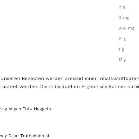
2 g
0 mg
989 mg
21 g
1 g
13 g
 unseren Rezepten werden anhand einer Inhaltsstoffdat
rachtet werden. Die individuellen Ergebnisse können varii
rzig Vegan Tofu Nuggets
oney Dijon Truthahnbrust