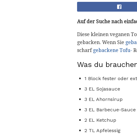
Auf der Suche nach einf
Diese kleinen veganen To
gebacken. Wenn Sie
geba
scharf
gebackene Tofu-
R
Was du brauchen
1 Block fester oder ex
3 EL Sojasauce
3 EL Ahornsirup
3 EL Barbecue-Sauce
2 EL Ketchup
2 TL Apfelessig