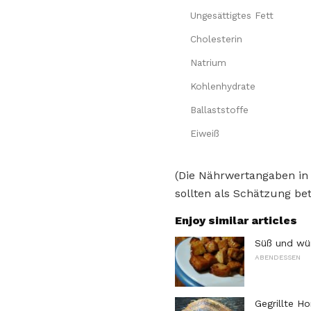
Ungesättigtes Fett
Cholesterin
Natrium
Kohlenhydrate
Ballaststoffe
Eiweiß
(Die Nährwertangaben in
sollten als Schätzung bet
Enjoy similar articles
Süß und wü
ABENDESSEN
Gegrillte H