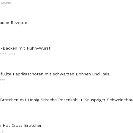
 MAINS
Sauce Rezepte
ei-Backen mit Huhn-Wurst
D BRUNCH
füllte Paprikaschoten mit schwarzen Bohnen und Reis
PTE
Brötchen mit Honig Sriracha Rosenkohl + Knuspriger Schweineba
n Hot Cross Brötchen
OT