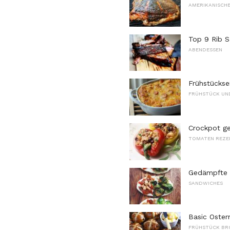
AMERIKANISCHE
Top 9 Rib 
ABENDESSEN
Frühstücks
FRÜHSTÜCK UN
Crockpot ge
TOMATEN REZE
Gedämpfte 
SANDWICHES
Basic Oster
FRÜHSTÜCK BR