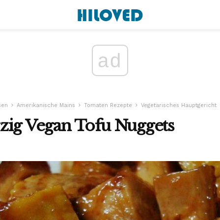
ad
sen
Amerikanische Mains
Tomaten Rezepte
Vegetarisches Hauptgericht
zig Vegan Tofu Nuggets