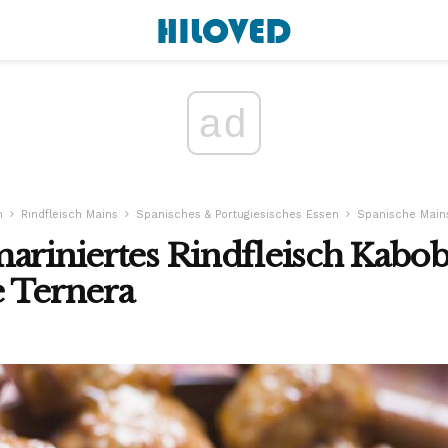
ad
n
Rindfleisch Mains
Spanisches & Portugiesisches Essen
Spanische Main
ariniertes Rindfleisch Kabob
e Ternera