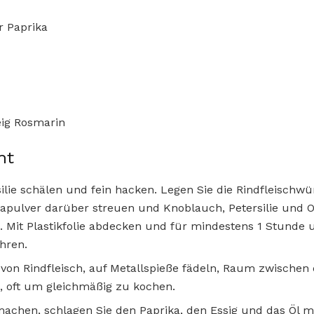
r Paprika
eig Rosmarin
ht
lie schälen und fein hacken. Legen Sie die Rindfleischwür
apulver darüber streuen und Knoblauch, Petersilie und O
. Mit Plastikfolie abdecken und für mindestens 1 Stunde 
hren.
on Rindfleisch, auf Metallspieße fädeln, Raum zwischen d
l, oft um gleichmäßig zu kochen.
chen, schlagen Sie den Paprika, den Essig und das Öl mi