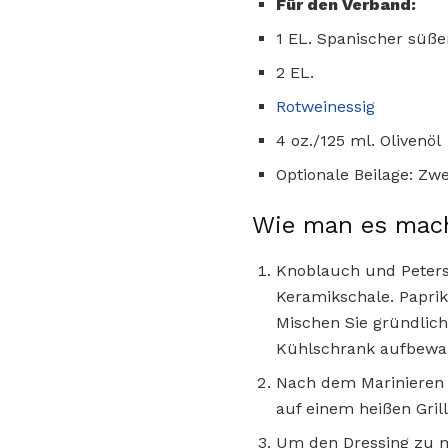
Für den Verband:
1 EL. Spanischer süße
2 EL.
Rotweinessig
4 oz./125 ml. Olivenöl
Optionale Beilage: Zw
Wie man es mac
Knoblauch und Petersi
Keramikschale. Paprik
Mischen Sie gründlich
Kühlschrank aufbewa
Nach dem Marinieren v
auf einem heißen Gril
Um den Dressing zu ma