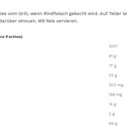
obs vom Grill, wenn Rindfleisch gekocht wird. Auf Teller 
darüber streuen. Mit Reis servieren.
pro Portion)
1057
81 g
17 g
52 g
203 mg
158 mg
14 g
2 g
69 g