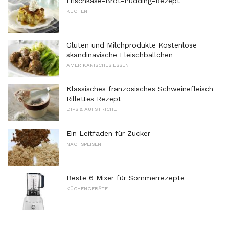
Frischkäse-Brot-Pudding-Rezept
KUCHEN
Gluten und Milchprodukte Kostenlose
skandinavische Fleischbällchen
AMERIKANISCHES ESSEN
Klassisches französisches Schweinefleisch
Rillettes Rezept
DIPS & AUFSTRICHE
Ein Leitfaden für Zucker
NACHSPEISEN
Beste 6 Mixer für Sommerrezepte
KÜCHENGERÄTE