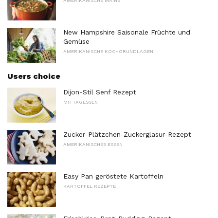
AMERIKANISCHE MAINS
New Hampshire Saisonale Früchte und
Gemüse
AMERIKANISCHE KOCHGRUNDLAGEN
Users choice
Dijon-Stil Senf Rezept
MITTAGESSEN
Zucker-Plätzchen-Zuckerglasur-Rezept
AMERIKANISCHES ESSEN
Easy Pan geröstete Kartoffeln
KARTOFFEL REZEPTE