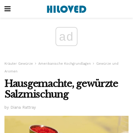
ad
Kräuter Gewürze
Amerikanische Kochgrundlagen
Gewürze und
Aromen
Hausgemachte, gewürzte
Salzmischung
by Diana Rattray