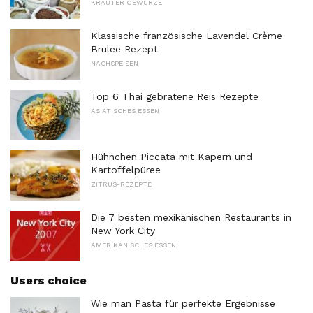
KRÄUTER GEWÜRZE
Klassische französische Lavendel Crème
Brulee Rezept
NACHSPEISEN
Top 6 Thai gebratene Reis Rezepte
ASIATISCHES ESSEN
Hühnchen Piccata mit Kapern und
Kartoffelpüree
ZITRUS-REZEPTE
Die 7 besten mexikanischen Restaurants in
New York City
AMERIKANISCHES ESSEN
Users choice
Wie man Pasta für perfekte Ergebnisse