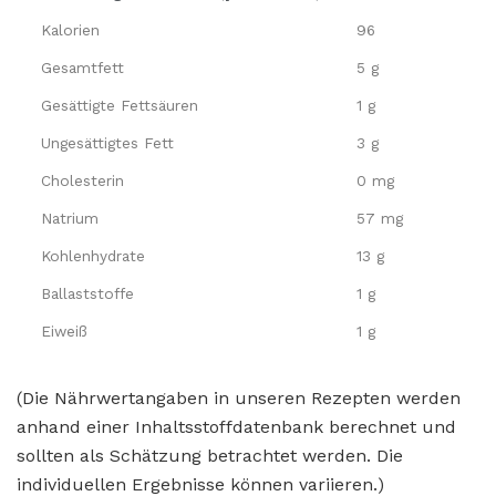
Kalorien
96
Gesamtfett
5 g
Gesättigte Fettsäuren
1 g
Ungesättigtes Fett
3 g
Cholesterin
0 mg
Natrium
57 mg
Kohlenhydrate
13 g
Ballaststoffe
1 g
Eiweiß
1 g
(Die Nährwertangaben in unseren Rezepten werden
anhand einer Inhaltsstoffdatenbank berechnet und
sollten als Schätzung betrachtet werden. Die
individuellen Ergebnisse können variieren.)