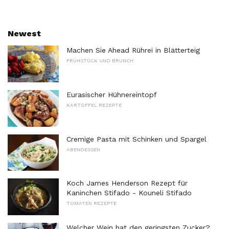
Newest
Machen Sie Ahead Rührei in Blätterteig
FRÜHSTÜCK UND BRUNCH
Eurasischer Hühnereintopf
KARTOFFEL REZEPTE
Cremige Pasta mit Schinken und Spargel
ABENDESSEN
Koch James Henderson Rezept für
Kaninchen Stifado - Kouneli Stifado
TOMATEN REZEPTE
Welcher Wein hat den geringsten Zucker?