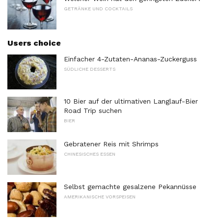
GETRÄNKE UND COCKTAILS
Users choice
Einfacher 4-Zutaten-Ananas-Zuckerguss
SÜDLICHE DESSERTS
10 Bier auf der ultimativen Langlauf-Bier
Road Trip suchen
BIER
Gebratener Reis mit Shrimps
CHINESISCHES ESSEN
Selbst gemachte gesalzene Pekannüsse
AMERIKANISCHE VORSPEISEN