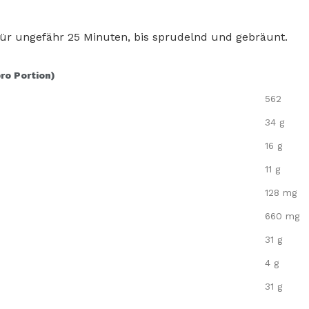
für ungefähr 25 Minuten, bis sprudelnd und gebräunt.
pro Portion)
562
34 g
16 g
11 g
128 mg
660 mg
31 g
4 g
31 g