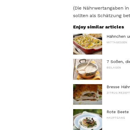
(Die Nährwertangaben in
sollten als Schätzung bet
Enjoy similar articles
Hähnchen u
MITTAGESSEN
7 Soßen, di
BEILAGEN
Bresse Hähn
ZITRUS-REZEPT
Rote Beete
HAUPTGANG