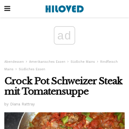
ad
Abendessen
Amerikanisches Essen
Südliche Mains
Rindfleisch
Mains
Südliches Essen
Crock Pot Schweizer Steak
mit Tomatensuppe
by Diana Rattray