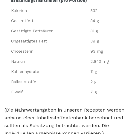
Ernährungsrichtlinien (pro Portion)
Kalorien
832
Gesamtfett
84 g
Gesättigte Fettsäuren
31 g
Ungesättigtes Fett
39 g
Cholesterin
93 mg
Natrium
2.843 mg
Kohlenhydrate
11 g
Ballaststoffe
2 g
Eiweiß
7 g
(Die Nährwertangaben in unseren Rezepten werden
anhand einer Inhaltsstoffdatenbank berechnet und
sollten als Schätzung betrachtet werden. Die
individuellen Ergebnisse können variieren.)