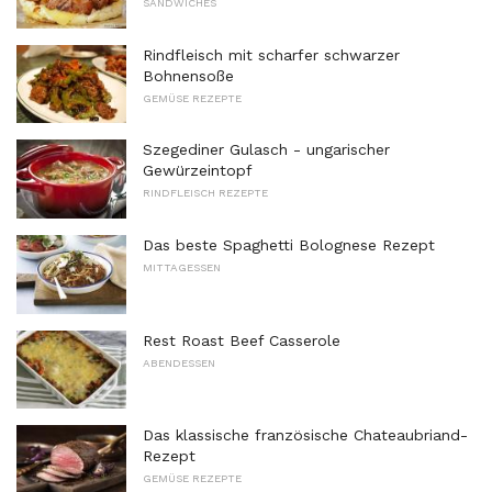
SANDWICHES
Rindfleisch mit scharfer schwarzer
Bohnensoße
GEMÜSE REZEPTE
Szegediner Gulasch - ungarischer
Gewürzeintopf
RINDFLEISCH REZEPTE
Das beste Spaghetti Bolognese Rezept
MITTAGESSEN
Rest Roast Beef Casserole
ABENDESSEN
Das klassische französische Chateaubriand-
Rezept
GEMÜSE REZEPTE