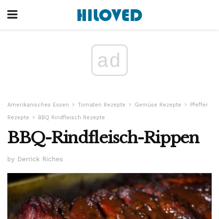
ad
Amerikanisches Essen
Tomaten Rezepte
Gemüse Rezepte
Pfeffer
Rezepte
BBQ Rindfleisch Rezepte
BBQ-Rindfleisch-Rippen
by Derrick Riches