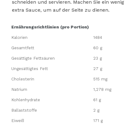
schneiden und servieren. Machen Sie ein wenig
extra Sauce, um auf der Seite zu dienen.
Ernährungsrichtlinien (pro Portion)
Kalorien
1484
Gesamtfett
60 g
Gesättigte Fettsäuren
23 g
Ungesättigtes Fett
27 g
Cholesterin
515 mg
Natrium
1,278 mg
Kohlenhydrate
61 g
Ballaststoffe
2 g
Eiweiß
171 g