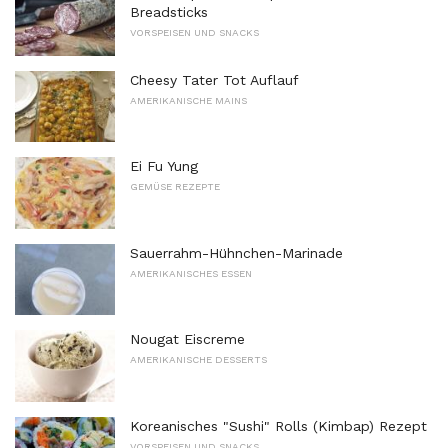
Breadsticks
VORSPEISEN UND SNACKS
Cheesy Tater Tot Auflauf
AMERIKANISCHE MAINS
Ei Fu Yung
GEMÜSE REZEPTE
Sauerrahm-Hühnchen-Marinade
AMERIKANISCHES ESSEN
Nougat Eiscreme
AMERIKANISCHE DESSERTS
Koreanisches "Sushi" Rolls (Kimbap) Rezept
VORSPEISEN UND SNACKS