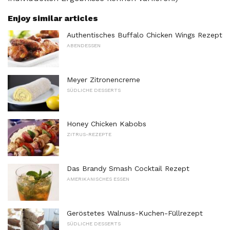
Enjoy similar articles
Authentisches Buffalo Chicken Wings Rezept
ABENDESSEN
Meyer Zitronencreme
SÜDLICHE DESSERTS
Honey Chicken Kabobs
ZITRUS-REZEPTE
Das Brandy Smash Cocktail Rezept
AMERIKANISCHES ESSEN
Geröstetes Walnuss-Kuchen-Füllrezept
SÜDLICHE DESSERTS