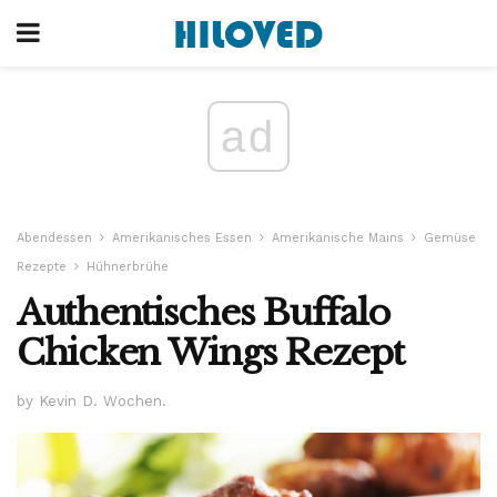
ad
Abendessen
Amerikanisches Essen
Amerikanische Mains
Gemüse
Rezepte
Hühnerbrühe
Authentisches Buffalo
Chicken Wings Rezept
by Kevin D. Wochen.