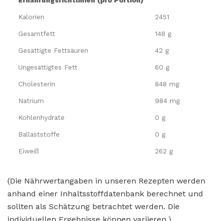
Kalorien
2451
Gesamtfett
148 g
Gesättigte Fettsäuren
42 g
Ungesättigtes Fett
60 g
Cholesterin
848 mg
Natrium
984 mg
Kohlenhydrate
0 g
Ballaststoffe
0 g
Eiweiß
262 g
(Die Nährwertangaben in unseren Rezepten werden
anhand einer Inhaltsstoffdatenbank berechnet und
sollten als Schätzung betrachtet werden. Die
individuellen Ergebnisse können variieren.)