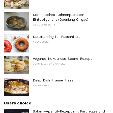
Koreanisches Bohnenpasteten-
Eintopfgericht (Daenjang Chigae)
GEMÜSE REZEPTE
Karottenring für Passahfest
ABENDESSEN
Veganes Kokosnuss-Scone-Rezept
VORSPEISEN UND SNACKS
Deep Dish Pfanne Pizza
HAUPTGANG
Users choice
Salami-Aperitif-Rezept mit Frischkäse und