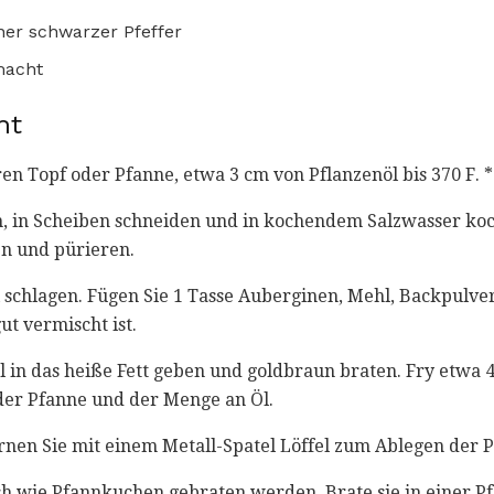
ner schwarzer Pfeffer
macht
ht
ren Topf oder Pfanne, etwa 3 cm von Pflanzenöl bis 370 F. *
n, in Scheiben schneiden und in kochendem Salzwasser koch
en und pürieren.
Ei schlagen. Fügen Sie 1 Tasse Auberginen, Mehl, Backpulver
gut vermischt ist.
l in das heiße Fett geben und goldbraun braten. Fry etwa 4 
der Pfanne und der Menge an Öl.
fernen Sie mit einem Metall-Spatel Löffel zum Ablegen der
h wie Pfannkuchen gebraten werden. Brate sie in einer Pf