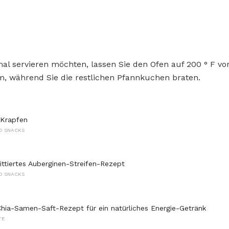
al servieren möchten, lassen Sie den Ofen auf 200 ° F vor
, während Sie die restlichen Pfannkuchen braten.
-Krapfen
D SNACKS
rittiertes Auberginen-Streifen-Rezept
D SNACKS
Chia-Samen-Saft-Rezept für ein natürliches Energie-Getränk
TE