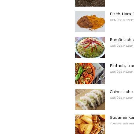
Fisch Hara 
GEMÜSE REZEP
Rumänisch /
GEMÜSE REZEP
Einfach, tr
GEMÜSE REZEP
Chinesische
GEMÜSE REZEP
Südamerika
VORSPEISEN UN