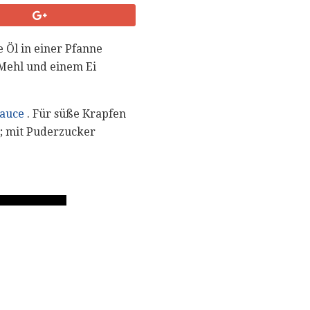
 Öl in einer Pfanne
Mehl und einem Ei
Sauce
. Für süße Krapfen
u; mit Puderzucker