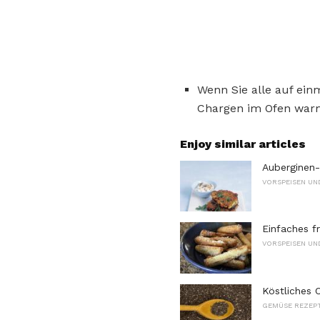
Wenn Sie alle auf einm
Chargen im Ofen warm
Enjoy similar articles
Auberginen
VORSPEISEN UN
Einfaches f
VORSPEISEN UN
Köstliches 
GEMÜSE REZEP