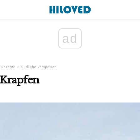
ad
 Rezepte
Südliche Vorspeisen
-Krapfen