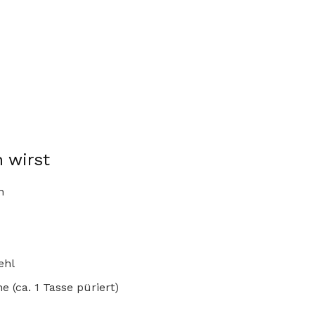
 wirst
n
ehl
e (ca. 1 Tasse püriert)