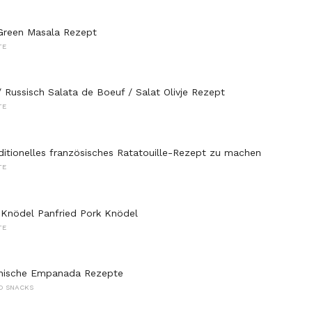
Green Masala Rezept
TE
 Russisch Salata de Boeuf / Salat Olivje Rezept
TE
aditionelles französisches Ratatouille-Rezept zu machen
TE
 Knödel Panfried Pork Knödel
TE
nische Empanada Rezepte
D SNACKS