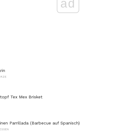
ad
rin
ÜRZE
topf Tex Mex Brisket
inen Parrillada (Barbecue auf Spanisch)
ESSEN