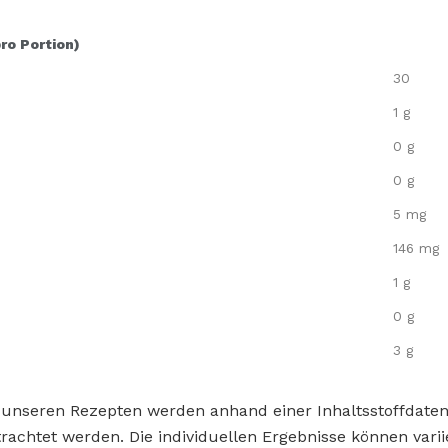
pro Portion)
30
1 g
0 g
0 g
5 mg
146 mg
1 g
0 g
3 g
 unseren Rezepten werden anhand einer Inhaltsstoffdat
rachtet werden. Die individuellen Ergebnisse können varii