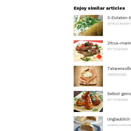
Enjoy similar articles
3-Zutaten-
ZITRUS-REZEPT
Zitrus-mari
MITTAGESSEN
Tatarensoße
ABENDESSEN
Selbst gema
MITTAGESSEN
Unglaublich
AMERIKANISCHE