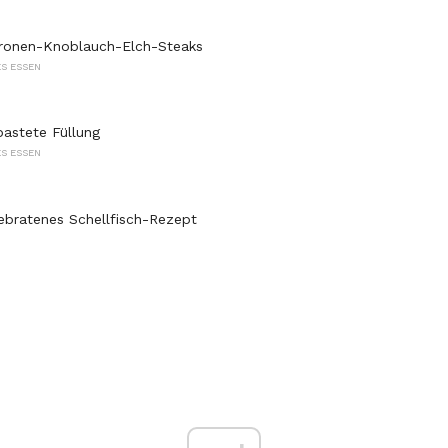
itronen-Knoblauch-Elch-Steaks
S ESSEN
pastete Füllung
S ESSEN
ebratenes Schellfisch-Rezept