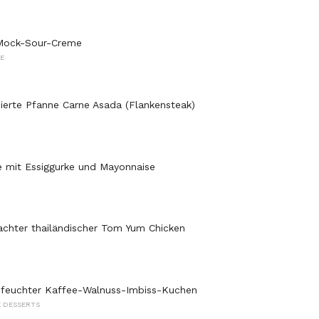
Mock-Sour-Creme
E
nierte Pfanne Carne Asada (Flankensteak)
 mit Essiggurke und Mayonnaise
chter thailändischer Tom Yum Chicken
 feuchter Kaffee-Walnuss-Imbiss-Kuchen
 DESSERTS