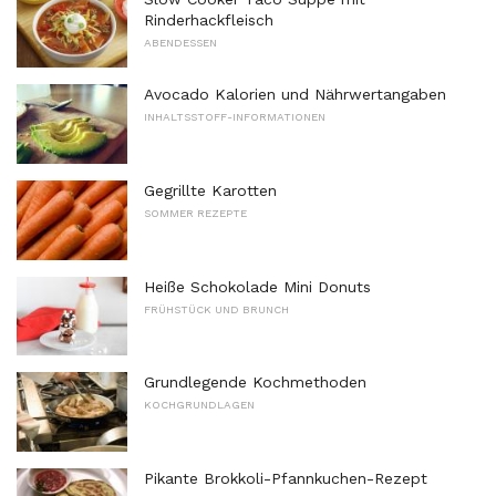
Rinderhackfleisch
ABENDESSEN
Avocado Kalorien und Nährwertangaben
INHALTSSTOFF-INFORMATIONEN
Gegrillte Karotten
SOMMER REZEPTE
Heiße Schokolade Mini Donuts
FRÜHSTÜCK UND BRUNCH
Grundlegende Kochmethoden
KOCHGRUNDLAGEN
Pikante Brokkoli-Pfannkuchen-Rezept