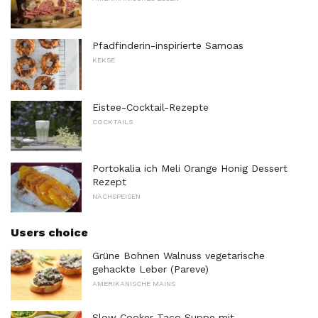
Pfadfinderin-inspirierte Samoas
KEKSE
Eistee-Cocktail-Rezepte
COCKTAILS
Portokalia ich Meli Orange Honig Dessert
Rezept
NACHSPEISEN
Users choice
Grüne Bohnen Walnuss vegetarische
gehackte Leber (Pareve)
AMERIKANISCHE MAINS
Slow Cooker Taco Suppe mit