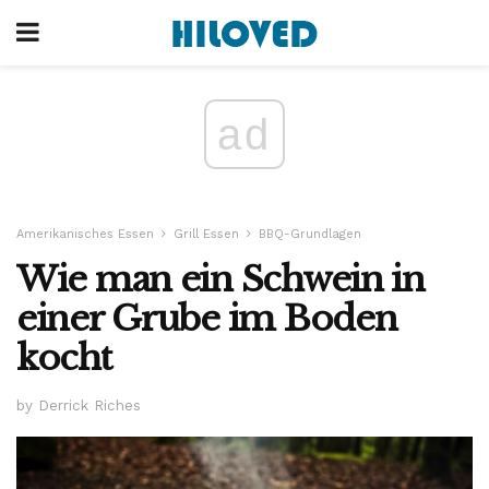
ad
Amerikanisches Essen
Grill Essen
BBQ-Grundlagen
Wie man ein Schwein in
einer Grube im Boden
kocht
by Derrick Riches