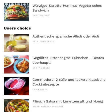
Würziges Karotte Hummus Vegetarisches
Sandwich
SANDWICHES
Users choice
Authentische spanische Allioli oder Aioli
ZITRUS-REZEPTE
Gegrilltes Zitronengras Hühnchen - Bestes
überhaupt!
MITTAGESSEN
Commodore: 2 süße und leckere klassische
Cocktailrezepte
COCKTAILS
Pfirsich Salsa mit Limettensaft und Honig
AMERIKANISCHES ESSEN