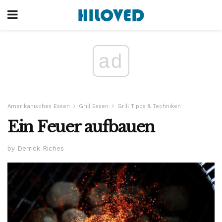
ad
Amerikanisches Essen
Grill Essen
Grill Tipps & Techniken
Ein Feuer aufbauen
by Derrick Riches