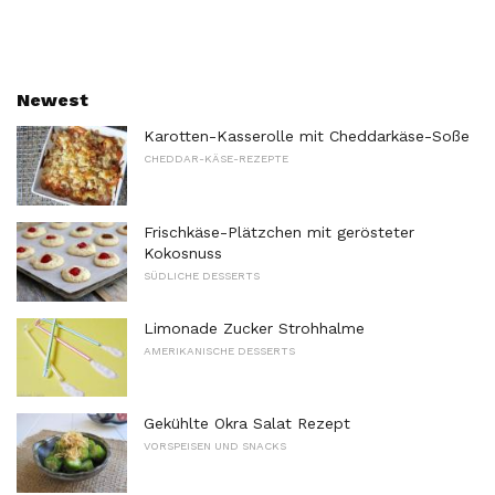
Newest
Karotten-Kasserolle mit Cheddarkäse-Soße
CHEDDAR-KÄSE-REZEPTE
Frischkäse-Plätzchen mit gerösteter
Kokosnuss
SÜDLICHE DESSERTS
Limonade Zucker Strohhalme
AMERIKANISCHE DESSERTS
Gekühlte Okra Salat Rezept
VORSPEISEN UND SNACKS