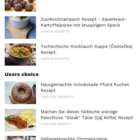
Zuurkoolstamppot Rezept - Sauerkraut-
Kartoffelpüree mit knusprigem Speck
GEMÜSE REZEPTE
Tschechische Knoblauch Suppe (Česnečka)
Rezept
GEMÜSE REZEPTE
Users choice
Hausgemachte Schokolade Pfund Kuchen
Rezept
SÜDLICHE DESSERTS
Machen Sie dieses türkische würzige
fleischlose "Steak" Tatar (Çiğ Köfte) Rezept
TOMATEN REZEPTE
Selbstgemachte Zitronencreme