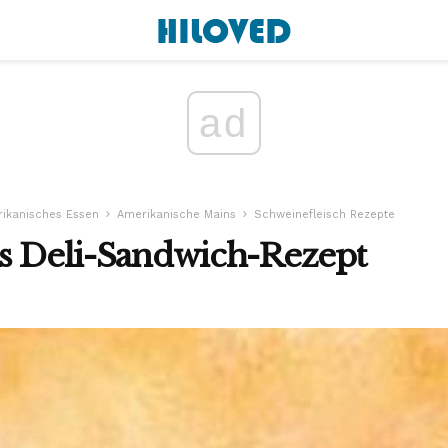
ad
ikanisches Essen
Amerikanische Mains
Schweinefleisch Rezepte
es Deli-Sandwich-Rezept