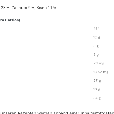
C 23%, Calcium 9%, Eisen 11%
pro Portion)
464
12 g
3 g
5 g
73 mg
1,752 mg
57 g
10 g
34 g
 unseren Rezepten werden anhand einer Inhaltsstoffdat