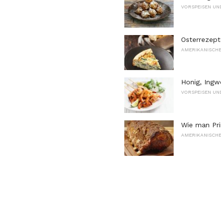
VORSPEISEN UN
Osterrezept
AMERIKANISCHE
Honig, Ingw
VORSPEISEN UN
Wie man Pri
AMERIKANISCHE