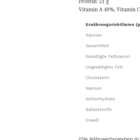
Protein: 21 g
Vitamin A 49%, Vitamin 
Ernährungsrichtlinien (
Kalorien
Gesamtfett
Gesättigte Fettsäuren
Ungesättigtes Fett
Cholesterin
Natrium
Kohlenhydrate
Ballaststoffe
Eiweiß
(Die Nährwertangaben in