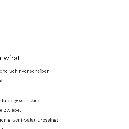
 wirst
sche Schinkenscheiben
at
, dünn geschnitten
te Zwiebel
Honig-Senf-Salat-Dressing)