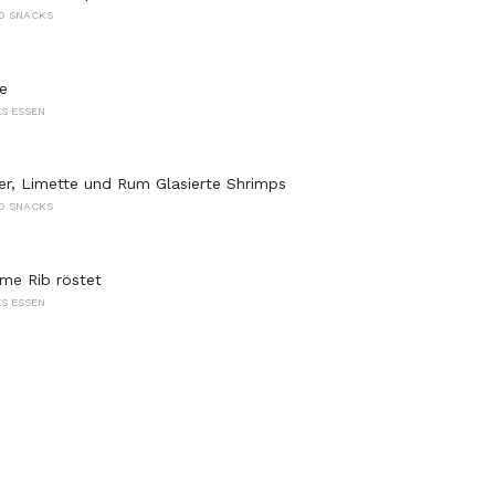
D SNACKS
e
S ESSEN
er, Limette und Rum Glasierte Shrimps
D SNACKS
me Rib röstet
S ESSEN