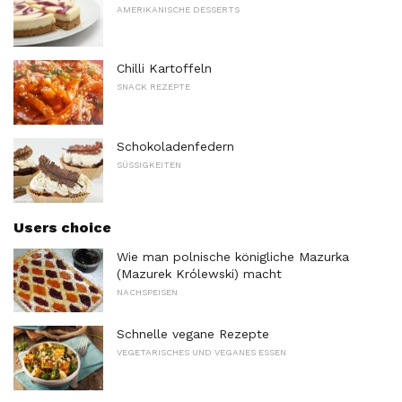
AMERIKANISCHE DESSERTS
Chilli Kartoffeln
SNACK REZEPTE
Schokoladenfedern
SÜSSIGKEITEN
Users choice
Wie man polnische königliche Mazurka
(Mazurek Królewski) macht
NACHSPEISEN
Schnelle vegane Rezepte
VEGETARISCHES UND VEGANES ESSEN