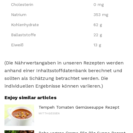
Cholesterin
0 mg
Natrium
353 mg
Kohlenhydrate
62 g
Ballaststoffe
22 g
Eiweiß
13 g
(Die Nährwertangaben in unseren Rezepten werden
anhand einer Inhaltsstoffdatenbank berechnet und
sollten als Schätzung betrachtet werden. Die
individuellen Ergebnisse können variieren.)
Enjoy similar articles
Tempeh Tomaten Gemüsesuppe Rezept
MITTAGESSEN
Rohe vegane Creme Pilz Pilz Suppe Rezept