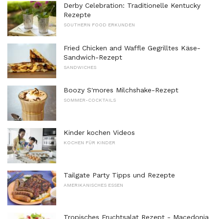
Derby Celebration: Traditionelle Kentucky
Rezepte
SOUTHERN FOOD ERKUNDEN
Fried Chicken and Waffle Gegrilltes Käse-
Sandwich-Rezept
SANDWICHES
Boozy S'mores Milchshake-Rezept
SOMMER-COCKTAILS
Kinder kochen Videos
KOCHEN FÜR KINDER
Tailgate Party Tipps und Rezepte
AMERIKANISCHES ESSEN
Tropisches Fruchtsalat Rezept - Macedonia