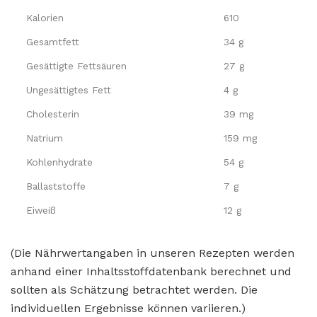
Kalorien
610
Gesamtfett
34 g
Gesättigte Fettsäuren
27 g
Ungesättigtes Fett
4 g
Cholesterin
39 mg
Natrium
159 mg
Kohlenhydrate
54 g
Ballaststoffe
7 g
Eiweiß
12 g
(Die Nährwertangaben in unseren Rezepten werden
anhand einer Inhaltsstoffdatenbank berechnet und
sollten als Schätzung betrachtet werden. Die
individuellen Ergebnisse können variieren.)