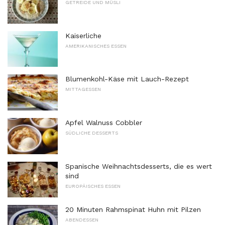
GETREIDE UND MÜSLI
Kaiserliche
AMERIKANISCHES ESSEN
Blumenkohl-Käse mit Lauch-Rezept
MITTAGESSEN
Apfel Walnuss Cobbler
SÜDLICHE DESSERTS
Spanische Weihnachtsdesserts, die es wert
sind
EUROPÄISCHES ESSEN
20 Minuten Rahmspinat Huhn mit Pilzen
ABENDESSEN