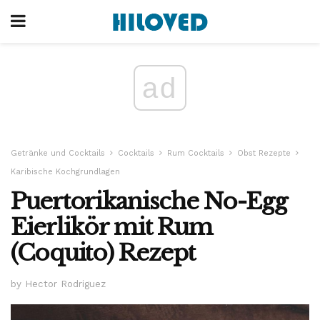
ad
Getränke und Cocktails
Cocktails
Rum Cocktails
Obst Rezepte
Karibische Kochgrundlagen
Puertorikanische No-Egg
Eierlikör mit Rum
(Coquito) Rezept
by Hector Rodriguez