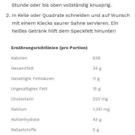
Stunde oder bis oben vollständig knusprig.
In Keile oder Quadrate schneiden und auf Wunsch
mit einem Klecks saurer Sahne servieren. Ein
heißes Getränk hilft dem Speckfett hinunter!
Ernährungsrichtlinien (pro Portion)
Kalorien
639
Gesamtfett
34 g
Gesättigte Fettsäuren
11 g
Ungesättigtes Fett
15 g
Cholesterin
233 mg
Natrium
1,341 mg
Kohlenhydrate
43 g
Ballaststoffe
5 g