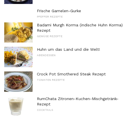
Frische Garnelen-Gurke
PFEFFER REZEPTE
Badami Murgh Korma (indische Huhn Korma)
Rezept
GEMÜSE REZEPTE
Huhn um das Land und die Welt!
ABENDESSEN
Crock Pot Smothered Steak Rezept
TOMATEN REZEPTE
RumChata Zitronen-Kuchen-Mischgetränk-
Rezept
COCKTAILS