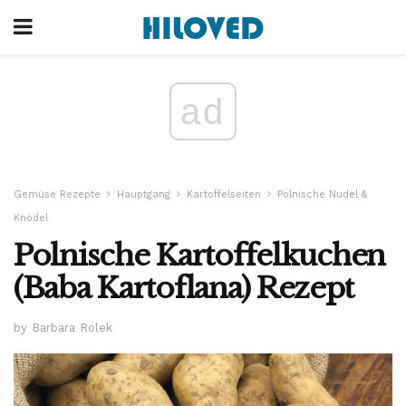
ad
Gemüse Rezepte
Hauptgang
Kartoffelseiten
Polnische Nudel &
Knödel
Polnische Kartoffelkuchen
(Baba Kartoflana) Rezept
by Barbara Rolek