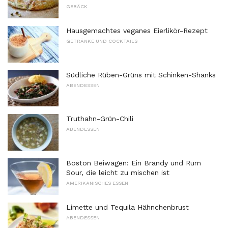
GEBÄCK
Hausgemachtes veganes Eierlikör-Rezept
GETRÄNKE UND COCKTAILS
Südliche Rüben-Grüns mit Schinken-Shanks
ABENDESSEN
Truthahn-Grün-Chili
ABENDESSEN
Boston Beiwagen: Ein Brandy und Rum
Sour, die leicht zu mischen ist
AMERIKANISCHES ESSEN
Limette und Tequila Hähnchenbrust
ABENDESSEN