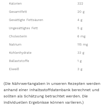
Kalorien
322
Gesamtfett
20 g
Gesättigte Fettsäuren
4 g
Ungesättigtes Fett
5 g
Cholesterin
6 mg
Natrium
115 mg
Kohlenhydrate
33 g
Ballaststoffe
1 g
Eiweiß
3 g
(Die Nährwertangaben in unseren Rezepten werden
anhand einer Inhaltsstoffdatenbank berechnet und
sollten als Schätzung betrachtet werden. Die
individuellen Ergebnisse können variieren.)