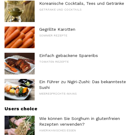
Koreanische Cocktails, Tees und Getränke
GETRÄNKE UND COCKTAILS
Gegrillte Karotten
SOMMER REZEPTE
Einfach gebackene Spareribs
TOMATEN REZEPTE
Ein Führer zu Nigiri-Zushi: Das bekannteste
Sushi
MEERESFRÜCHTE-MAINS
Users choice
Wie können Sie Sorghum in glutenfreien
Rezepten verwenden?
AMERIKANISCHES ESSEN