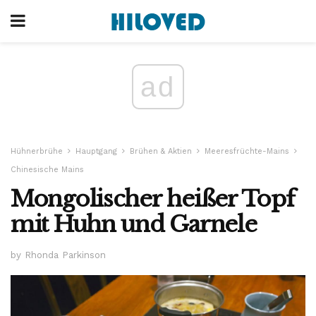
ad
Hühnerbrühe
Hauptgang
Brühen & Aktien
Meeresfrüchte-Mains
Chinesische Mains
Mongolischer heißer Topf
mit Huhn und Garnele
by Rhonda Parkinson