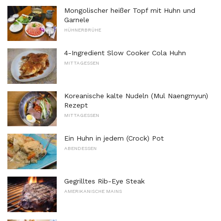
Mongolischer heißer Topf mit Huhn und
Garnele
HÜHNERBRÜHE
4-Ingredient Slow Cooker Cola Huhn
MITTAGESSEN
Koreanische kalte Nudeln (Mul Naengmyun)
Rezept
MITTAGESSEN
Ein Huhn in jedem (Crock) Pot
ABENDESSEN
Gegrilltes Rib-Eye Steak
AMERIKANISCHE MAINS