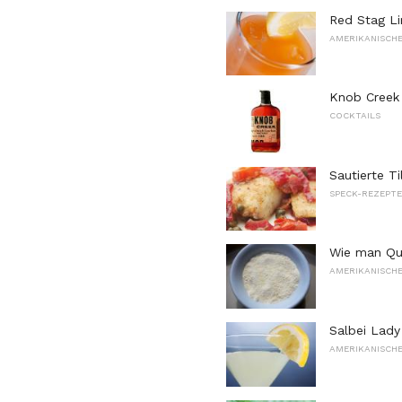
Red Stag L
AMERIKANISCHE
Knob Creek
COCKTAILS
Sautierte T
SPECK-REZEPTE
Wie man Qui
AMERIKANISCHE
Salbei Lady
AMERIKANISCHE