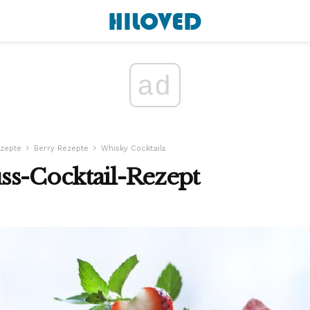
ad
ezepte
Berry Rezepte
Whisky Cocktails
ss-Cocktail-Rezept