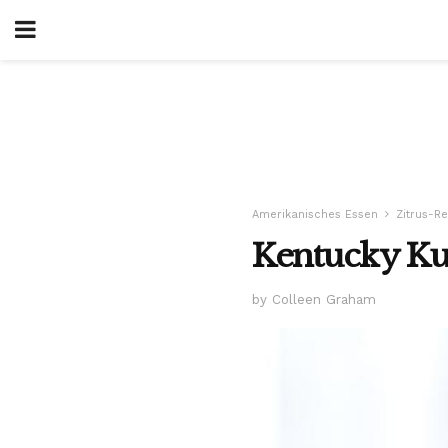
Amerikanisches Essen
Zitrus-R
Kentucky Ku
by Colleen Graham