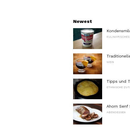
Newest
Kondensmil
KULINARISCHES
Traditionel
WEIN
Tipps und Tr
ETHNISCHE ZUT
Ahorn Senf 
ABENDESSEN