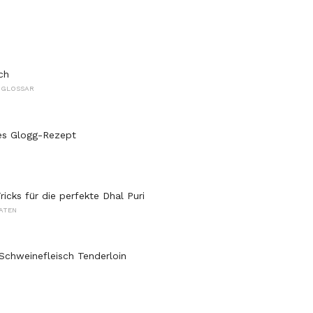
ch
 GLOSSAR
les Glogg-Rezept
icks für die perfekte Dhal Puri
ATEN
Schweinefleisch Tenderloin