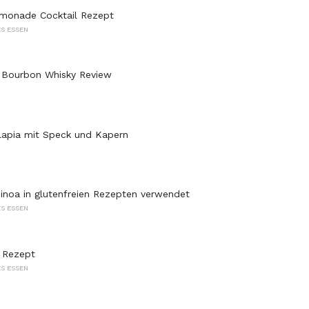
imonade Cocktail Rezept
S ESSEN
 Bourbon Whisky Review
ilapia mit Speck und Kapern
noa in glutenfreien Rezepten verwendet
S ESSEN
 Rezept
S ESSEN