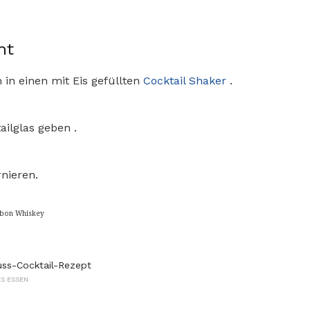
ht
 in einen mit Eis gefüllten
Cocktail Shaker
.
ailglas geben .
rnieren.
rbon Whiskey
ss-Cocktail-Rezept
S ESSEN