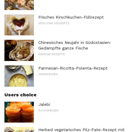
Frisches Kirschkuchen-Füllrezept
SÜDLICHE DESSERTS
Chinesisches Neujahr in Südostasien:
Gedämpfte ganze Fische
GEMÜSE REZEPTE
Parmesan-Ricotta-Polenta-Rezept
ABENDESSEN
Users choice
Jalebi
NACHSPEISEN
Herbed vegetarisches Pilz-Pate-Rezept mit