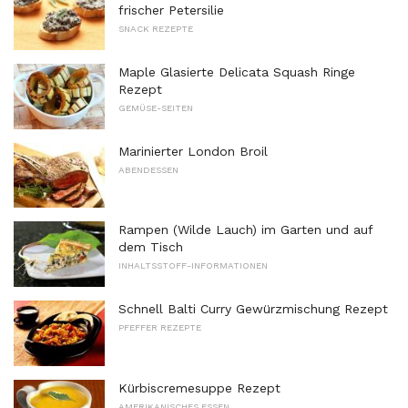
frischer Petersilie
SNACK REZEPTE
Maple Glasierte Delicata Squash Ringe
Rezept
GEMÜSE-SEITEN
Marinierter London Broil
ABENDESSEN
Rampen (Wilde Lauch) im Garten und auf
dem Tisch
INHALTSSTOFF-INFORMATIONEN
Schnell Balti Curry Gewürzmischung Rezept
PFEFFER REZEPTE
Kürbiscremesuppe Rezept
AMERIKANISCHES ESSEN