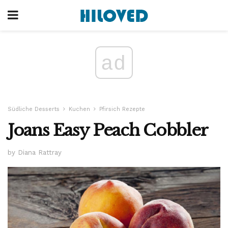
ad
Südliche Desserts
Kuchen
Pfirsich Rezepte
Joans Easy Peach Cobbler
by Diana Rattray