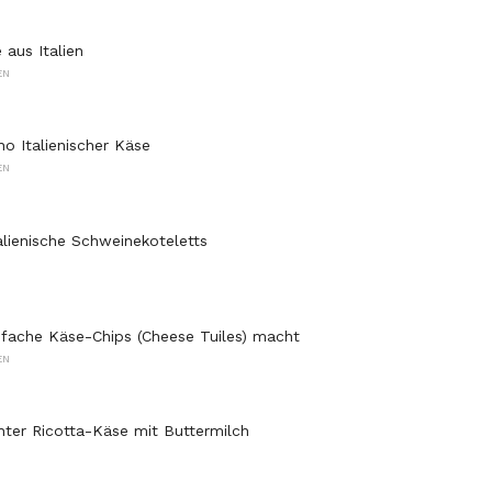
 aus Italien
EN
o Italienischer Käse
EN
alienische Schweinekoteletts
fache Käse-Chips (Cheese Tuiles) macht
EN
er Ricotta-Käse mit Buttermilch