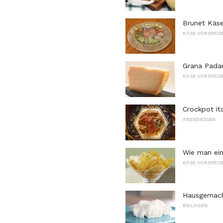
Brunet Käse
KÄSE VORSPEIS
Grana Padan
KÄSE VORSPEIS
Crockpot it
ABENDESSEN
Wie man ein
KÄSE VORSPEIS
Hausgemacht
BEILAGEN