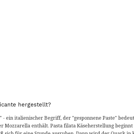
icante hergestellt?
a" - ein italienischer Begriff, der "gesponnene Paste" bedeu
r Mozzarella enthält. Pasta filata Käseherstellung begin
ß sich für eine Stunde ausruhen. Dann wird der Quark in 