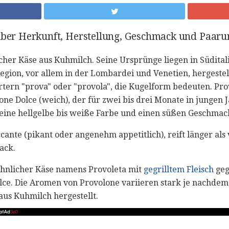
 über Herkunft, Herstellung, Geschmack und Paaru
ischer Käse aus Kuhmilch. Seine Ursprünge liegen in Südita
Region, vor allem in der Lombardei und Venetien, hergest
tern "prova" oder "provola", die Kugelform bedeuten. Pro
one Dolce (weich), der für zwei bis drei Monate in jungen J
t eine hellgelbe bis weiße Farbe und einen süßen Geschmac
cante (pikant oder angenehm appetitlich), reift länger als
ack.
ähnlicher Käse namens Provoleta mit
gegrilltem Fleisch
geg
lce. Die Aromen von Provolone variieren stark je nachdem,
 aus Kuhmilch hergestellt.