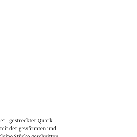
tet - gestreckter Quark
nt mit der gewärmten und
kleine Stücke geschnitten