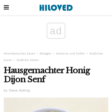
ad
Amerikanisches Essen
Beilagen
Gewürze und Soßen
Südliches
Essen
Südliche Seiten
Hausgemachter Honig
Dijon Senf
by Diana Rattray