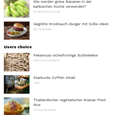
Wie werden grüne Bananen in der
karibischen Küche verwendet?
ETHNISCHE ZUTATEN
Gegrillte Knoblauch-Burger mit Soße-Ideen
MITTAGESSEN
Users choice
Pekannuss-sichelförmige Butterkekse
SÜDLICHE DESSERTS
Starbucks Coffein Inhalt
TEES
Thailändischer vegetarischer Ananas Fried
Rice
ZITRUS-REZEPTE