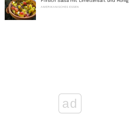
Pfirsich Salsa mit Limettensaft und Honig
AMERIKANISCHES ESSEN
ad