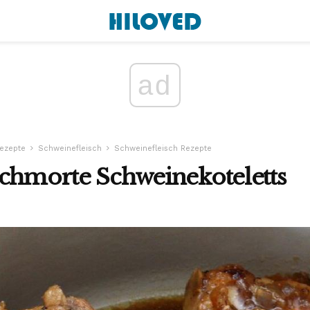
ad
ezepte
Schweinefleisch
Schweinefleisch Rezepte
schmorte Schweinekoteletts