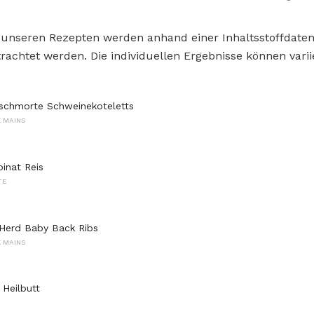
 unseren Rezepten werden anhand einer Inhaltsstoffdat
rachtet werden. Die individuellen Ergebnisse können varii
schmorte Schweinekoteletts
 MAINS
pinat Reis
TE
Herd Baby Back Ribs
 MAINS
 Heilbutt