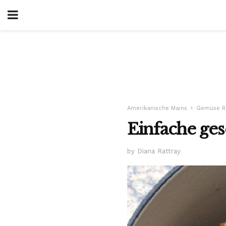
Amerikanische Mains
Gemüse R
Einfache ge
by Diana Rattray