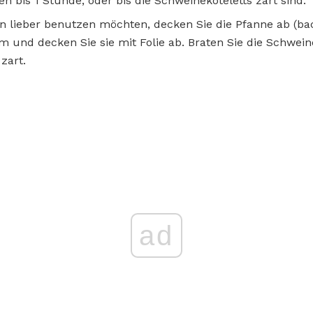
en bis 1 Stunde, oder bis die Schweinekoteletts zart sind.
n lieber benutzen möchten, decken Sie die Pfanne ab (ba
rm und decken Sie sie mit Folie ab. Braten Sie die Schweine
zart.
ad