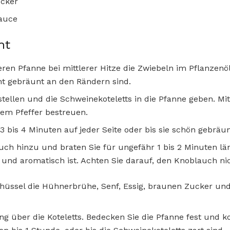
ucker
sauce
ht
eren Pfanne bei mittlerer Hitze die Zwiebeln im Pflanzen
cht gebräunt an den Rändern sind.
stellen und die Schweinekoteletts in die Pfanne geben. Mit
m Pfeffer bestreuen.
 3 bis 4 Minuten auf jeder Seite oder bis sie schön gebräun
ch hinzu und braten Sie für ungefähr 1 bis 2 Minuten län
und aromatisch ist. Achten Sie darauf, den Knoblauch ni
chüssel die Hühnerbrühe, Senf, Essig, braunen Zucker u
ng über die Koteletts. Bedecken Sie die Pfanne fest und ko