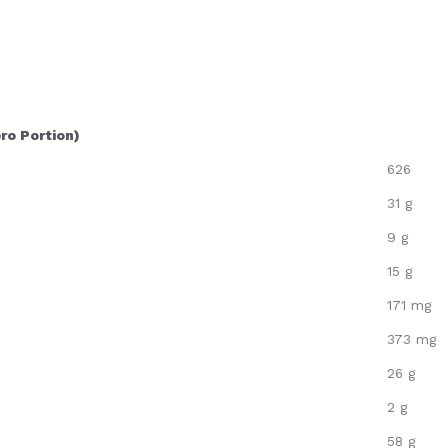
pro Portion)
626
31 g
9 g
15 g
171 mg
373 mg
26 g
2 g
58 g