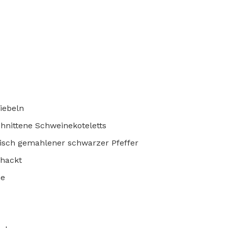
iebeln
hnittene Schweinekoteletts
risch gemahlener schwarzer Pfeffer
hackt
he