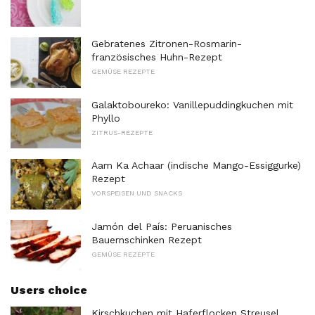
Gebratenes Zitronen-Rosmarin-
französisches Huhn-Rezept
GEMÜSE REZEPTE
Galaktoboureko: Vanillepuddingkuchen mit
Phyllo
ZITRUS-REZEPTE
Aam Ka Achaar (indische Mango-Essiggurke)
Rezept
VORSPEISEN UND SNACKS
Jamón del País: Peruanisches
Bauernschinken Rezept
GEMÜSE REZEPTE
Users choice
Kirschkuchen mit Haferflocken Streusel