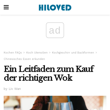
ad
Kochen FAQs
Koch Utensilien
Kochgeschirr und Backformen
Chinesisches Essen erkunden
Ein Leitfaden zum Kauf
der richtigen Wok
by Liv Wan