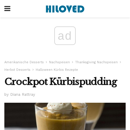
ad
Amerikanische Desserts
Nachspeisen
Thanksgiving Nachspeisen
Herbst Desserts
Halloween Kürbis Rezepte
Crockpot Kürbispudding
by Diana Rattray