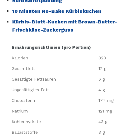
Kürbisbrotpudding
10 Minuten No-Bake Kürbiskuchen
Kürbis-Blatt-Kuchen mit Brown-Butter-
Frischkäse-Zuckerguss
Ernährungsrichtlinien (pro Portion)
Kalorien
323
Gesamtfett
12 g
Gesättigte Fettsäuren
6 g
Ungesättigtes Fett
4 g
Cholesterin
177 mg
Natrium
121 mg
Kohlenhydrate
43 g
Ballaststoffe
3 g