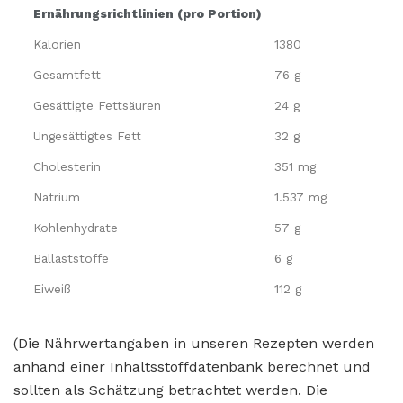
Ernährungsrichtlinien (pro Portion)
Kalorien
1380
Gesamtfett
76 g
Gesättigte Fettsäuren
24 g
Ungesättigtes Fett
32 g
Cholesterin
351 mg
Natrium
1.537 mg
Kohlenhydrate
57 g
Ballaststoffe
6 g
Eiweiß
112 g
(Die Nährwertangaben in unseren Rezepten werden
anhand einer Inhaltsstoffdatenbank berechnet und
sollten als Schätzung betrachtet werden. Die