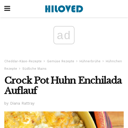
ad
Cheddar-Käse-Rezepte
Gemüse Rezepte
Hühnerbrühe
Hühnchen
Rezepte
Südliche Mains
Crock Pot Huhn Enchilada
Auflauf
by Diana Rattray