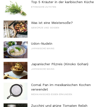
Top 5 Kräuter in der karibischen Küche
ETHNISCHE ZUTATEN
Was ist eine Meistersoße?
GEWÜRZE UND SOSSEN
Udon-Nudeln
JAPANISCHE MAINS
Japanischer Pilzreis (Kinoko Gohan)
JAPANISCHE MAINS
Comal Pan im mexikanischen Kochen
verwendet
MEXIKANISCHES ESSEN ERKUNDEN
Zucchini und grüne Tomaten Relish