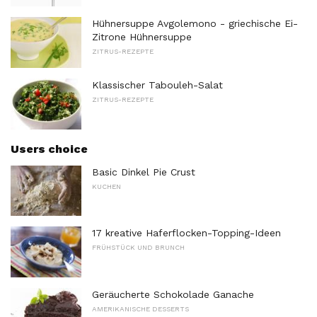
Hühnersuppe Avgolemono - griechische Ei-
Zitrone Hühnersuppe
ZITRUS-REZEPTE
Klassischer Tabouleh-Salat
ZITRUS-REZEPTE
Users choice
Basic Dinkel Pie Crust
KUCHEN
17 kreative Haferflocken-Topping-Ideen
FRÜHSTÜCK UND BRUNCH
Geräucherte Schokolade Ganache
AMERIKANISCHE DESSERTS