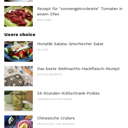
Rezept für "sonnengetrocknete" Tomaten in
einem Ofen
BEILAGEN
Users choice
Horiatiki Salata: Griechischer Salat
SALATE
Das beste Weihnachts-Hackfleisch-Rezept
ZITRUS-REZEPTE
24-Stunden-Kühlschrank-Pickles
AMERIKANISCHES ESSEN
Chinesische Crullers
FRÜHSTÜCK UND BRUNCH