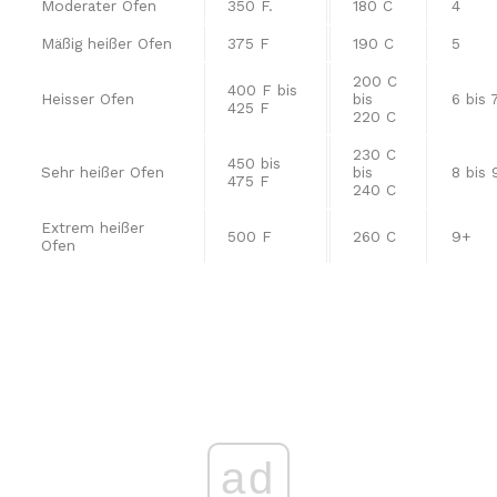
Moderater Ofen
350 F.
180 C
4
Mäßig heißer Ofen
375 F
190 C
5
200 C
400 F bis
Heisser Ofen
bis
6 bis 
425 F
220 C
230 C
450 bis
Sehr heißer Ofen
bis
8 bis 
475 F
240 C
Extrem heißer
500 F
260 C
9+
Ofen
ad