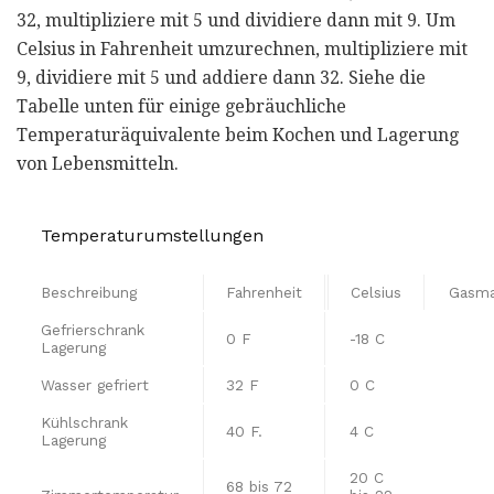
32, multipliziere mit 5 und dividiere dann mit 9. Um
Celsius in Fahrenheit umzurechnen, multipliziere mit
9, dividiere mit 5 und addiere dann 32. Siehe die
Tabelle unten für einige gebräuchliche
Temperaturäquivalente beim Kochen und Lagerung
von Lebensmitteln.
Temperaturumstellungen
Beschreibung
Fahrenheit
Celsius
Gasma
Gefrierschrank
0 F
-18 C
Lagerung
Wasser gefriert
32 F
0 C
Kühlschrank
40 F.
4 C
Lagerung
20 C
68 bis 72