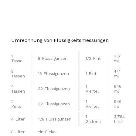
Umrechnung von Flüssigkeitsmessungen
1
237
8 Flüssigunzen
1/2 Pint
Tasse
ml
2
474
16 Flüssigunzen
1 Pint
Tassen
ml
4
1
946
32 Flüssigunzen
Tassen
Viertel
ml
2
1
946
32 Flüssigunzen
Pints
Viertel
ml
1
3,784
4 Liter
128 Flüssigunzen
Gallone
Liter
8 Liter
ein Pickel