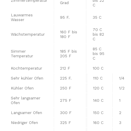
Zimmertemperatur
bis 22
Grad
C
Lauwarmes
95 F.
35 C
Wasser
70 C
160 F bis
Wächstemperatur
bis 82
180 F
C
85 C
Simmer
185 F bis
bis 95
Temperatur
205 F
C
Kochtemperatur
212 F
100 C
Sehr kühler Ofen
225 F.
110 C
1/4
Kühler Ofen
250 F
120 C
1/2
Sehr langsamer
275 F
140 C
1
Ofen
Langsamer Ofen
300 F
150 C
2
Niedriger Ofen
325 F
160 C
3