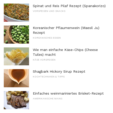
Spinat und Reis Pilaf Rezept (Spanakorizo)
VORSPEISEN UND SNACKS
Koreanischer Pflaumenwein (Maesil Ju)
Rezept
KOREANISCHES ESSEN
Wie man einfache Käse-Chips (Cheese
Tuiles) macht
KÄSE VORSPEISEN
Shagbark Hickory Sirup Rezept
KOCHTECHNIKEN & TIPPS
Einfaches weinmariniertes Brisket-Rezept
AMERIKANISCHE MAINS