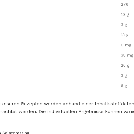
276
19 g
3 g
13 g
0 mg
38 mg
26 g
3 g
6 g
 unseren Rezepten werden anhand einer Inhaltsstoffdat
rachtet werden. Die individuellen Ergebnisse können varii
n Salatdressing