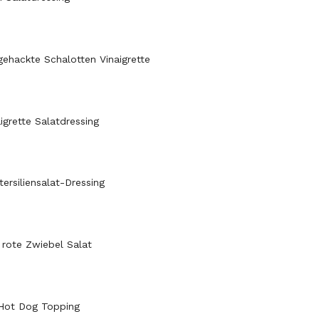
gehackte Schalotten Vinaigrette
aigrette Salatdressing
ersiliensalat-Dressing
d rote Zwiebel Salat
 Hot Dog Topping