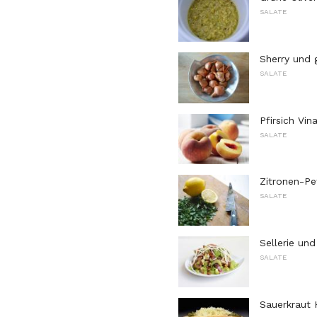
SALATE
Sherry und 
SALATE
Pfirsich Vin
SALATE
Zitronen-Pet
SALATE
Sellerie un
SALATE
Sauerkraut