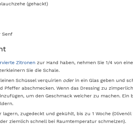
oblauchzehe (gehackt)
r Senf
ht
rvierte Zitronen
zur Hand haben, nehmen Sie 1/4 von eine
erkleinern Sie die Schale.
 kleinen Schüssel verquirlen
oder
in ein Glas geben und s
 Pfeffer abschmecken. Wenn das Dressing zu zimperlich f
hinzufügen, um den Geschmack weicher zu machen. Ein bi
ldern.
 lagern, zugedeckt und gekühlt, bis zu 1 Woche (Olivenöl
eder ziemlich schnell bei Raumtemperatur schmelzen).