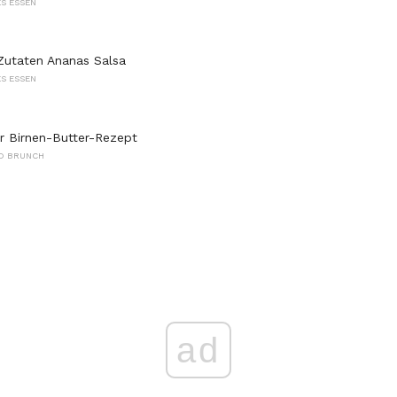
S ESSEN
Zutaten Ananas Salsa
S ESSEN
r Birnen-Butter-Rezept
D BRUNCH
ad