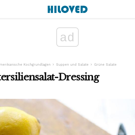
ad
merikanische Kochgrundlagen
Suppen und Salate
Grüne Salate
ersiliensalat-Dressing