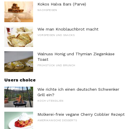
Kokos Halva Bars (Parve)
NACHSPEISEN
Wie man Knoblauchbrot macht
VORSPEISEN UND SNACKS
Walnuss Honig und Thymian Ziegenkäse
Toast
FRÜHSTÜCK UND BRUNCH
Users choice
Wie richte ich einen deutschen Schwenker
Grill ein?
KOCH UTENSILIEN
Molkerei-freie vegane Cherry Cobbler Rezept
AMERIKANISCHE DESSERTS