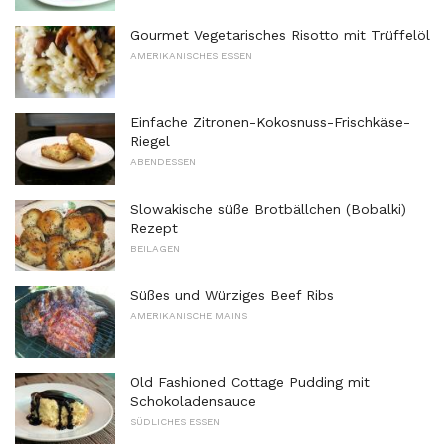
Gourmet Vegetarisches Risotto mit Trüffelöl
AMERIKANISCHES ESSEN
Einfache Zitronen-Kokosnuss-Frischkäse-
Riegel
ABENDESSEN
Slowakische süße Brotbällchen (Bobalki)
Rezept
BEILAGEN
Süßes und Würziges Beef Ribs
AMERIKANISCHE MAINS
Old Fashioned Cottage Pudding mit
Schokoladensauce
SÜDLICHES ESSEN