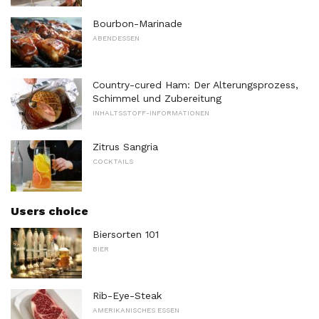
Bourbon-Marinade
ABENDESSEN
Country-cured Ham: Der Alterungsprozess,
Schimmel und Zubereitung
INHALTSSTOFF-INFORMATIONEN
Zitrus Sangria
COCKTAILS
Users choice
Biersorten 101
BIER
Rib-Eye-Steak
AMERIKANISCHES ESSEN