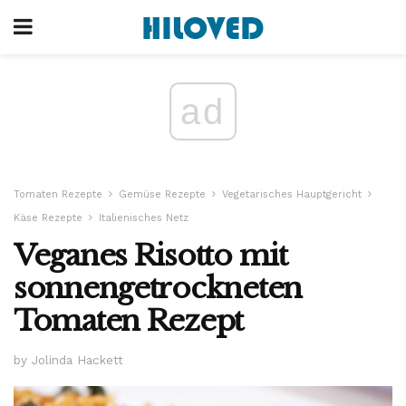
ad
Tomaten Rezepte
Gemüse Rezepte
Vegetarisches Hauptgericht
Käse Rezepte
Italienisches Netz
Veganes Risotto mit
sonnengetrockneten
Tomaten Rezept
by Jolinda Hackett