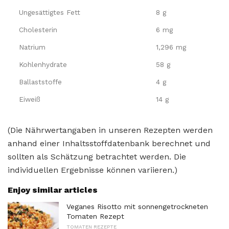
Ungesättigtes Fett
8 g
Cholesterin
6 mg
Natrium
1,296 mg
Kohlenhydrate
58 g
Ballaststoffe
4 g
Eiweiß
14 g
(Die Nährwertangaben in unseren Rezepten werden
anhand einer Inhaltsstoffdatenbank berechnet und
sollten als Schätzung betrachtet werden. Die
individuellen Ergebnisse können variieren.)
Enjoy similar articles
Veganes Risotto mit sonnengetrockneten
Tomaten Rezept
TOMATEN REZEPTE