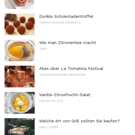
Dunkle Schokoladentrüffel
AMERIKANISCHE DESSERTS
Wie man Zitronentee macht
TEES
Alles über La Tomatina Festival
SPANISCHES ESSEN ERKUNDEN
Vanille-Zitrusfrucht-Salat
FRUCHTSALATE
Welche Art von Grill sollten Sie kaufen?
GRILL ESSEN