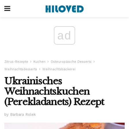
ad
Zitrus-Rezepte
Kuchen
Osteuropäische Desserts
Weihnachtsdesserts
Weihnachtsbäckerei
Ukrainisches
Weihnachtskuchen
(Perekladanets) Rezept
by Barbara Rolek