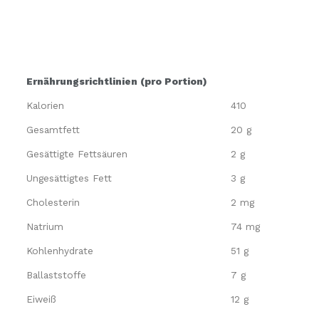
Ernährungsrichtlinien (pro Portion)
Kalorien
410
Gesamtfett
20 g
Gesättigte Fettsäuren
2 g
Ungesättigtes Fett
3 g
Cholesterin
2 mg
Natrium
74 mg
Kohlenhydrate
51 g
Ballaststoffe
7 g
Eiweiß
12 g