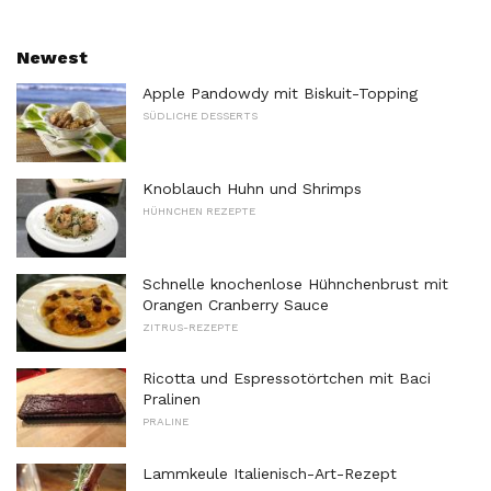
Newest
Apple Pandowdy mit Biskuit-Topping
SÜDLICHE DESSERTS
Knoblauch Huhn und Shrimps
HÜHNCHEN REZEPTE
Schnelle knochenlose Hühnchenbrust mit
Orangen Cranberry Sauce
ZITRUS-REZEPTE
Ricotta und Espressotörtchen mit Baci
Pralinen
PRALINE
Lammkeule Italienisch-Art-Rezept