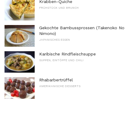
Krabben-Quiche
FRÜHSTÜCK UND BRUNCH
Gekochte Bambussprossen (Takenoko No
Nimono)
JAPANISCHES ESSEN
Karibische Rindfleischsuppe
SUPPEN, EINTÖPFE UND CHILI
Rhabarbertrüffel
AMERIKANISCHE DESSERTS