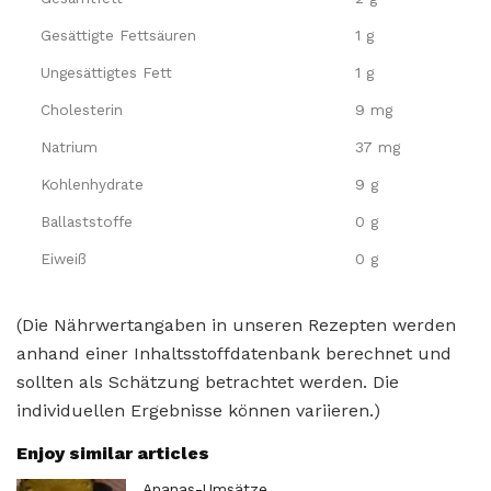
Gesättigte Fettsäuren
1 g
Ungesättigtes Fett
1 g
Cholesterin
9 mg
Natrium
37 mg
Kohlenhydrate
9 g
Ballaststoffe
0 g
Eiweiß
0 g
(Die Nährwertangaben in unseren Rezepten werden
anhand einer Inhaltsstoffdatenbank berechnet und
sollten als Schätzung betrachtet werden. Die
individuellen Ergebnisse können variieren.)
Enjoy similar articles
Ananas-Umsätze