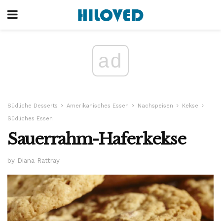
ad
Südliche Desserts
Amerikanisches Essen
Nachspeisen
Kekse
Südliches Essen
Sauerrahm-Haferkekse
by Diana Rattray