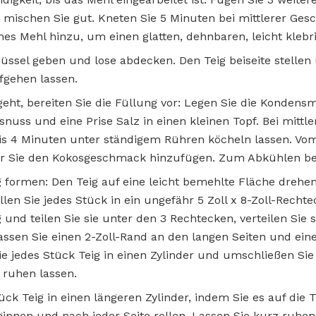
 mischen Sie gut. Kneten Sie 5 Minuten bei mittlerer Gesc
hes Mehl hinzu, um einen glatten, dehnbaren, leicht klebri
chüssel geben und lose abdecken. Den Teig beiseite stelle
gehen lassen.
ht, bereiten Sie die Füllung vor: Legen Sie die Kondensmil
nuss und eine Prise Salz in einen kleinen Topf. Bei mittler
bis 4 Minuten unter ständigem Rühren köcheln lassen. 
or Sie den Kokosgeschmack hinzufügen. Zum Abkühlen beis
 formen: Den Teig auf eine leicht bemehlte Fläche drehen
Rollen Sie jedes Stück in ein ungefähr 5 Zoll x 8-Zoll-Recht
und teilen Sie sie unter den 3 Rechtecken, verteilen Sie si
lassen Sie einen 2-Zoll-Rand an den langen Seiten und ein
ie jedes Stück Teig in einen Zylinder und umschließen Sie 
 ruhen lassen.
ück Teig in einen längeren Zylinder, indem Sie es auf die 
innen und nach jeder Seite rollen. Lassen Sie kurz ruhen,