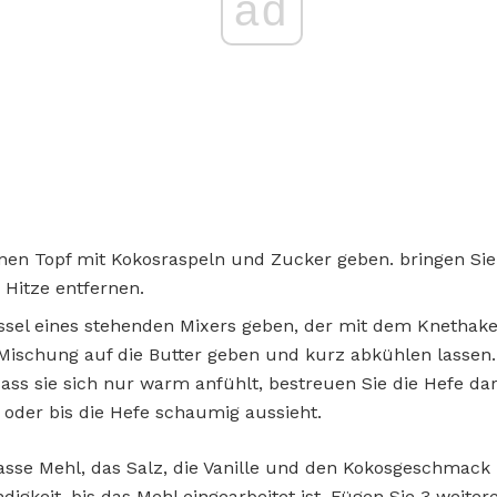
ad
einen Topf mit Kokosraspeln und Zucker geben. bringen Sie
 Hitze entfernen.
üssel eines stehenden Mixers geben, der mit dem Knethaken
ischung auf die Butter geben und kurz abkühlen lassen
dass sie sich nur warm anfühlt, bestreuen Sie die Hefe da
e oder bis die Hefe schaumig aussieht.
 Tasse Mehl, das Salz, die Vanille und den Kokosgeschmac
digkeit, bis das Mehl eingearbeitet ist. Fügen Sie 3 weiter