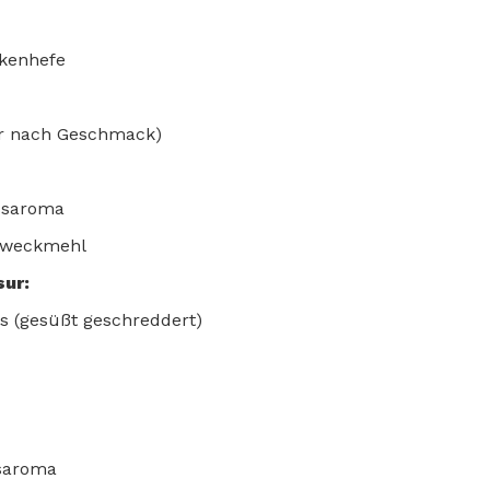
ckenhefe
der nach Geschmack)
ussaroma
lzweckmehl
sur:
s (gesüßt geschreddert)
ssaroma