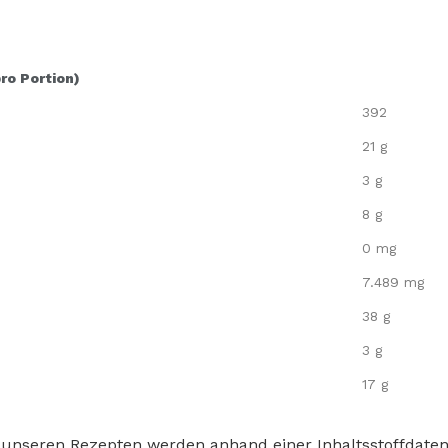
pro Portion)
392
21 g
3 g
8 g
0 mg
7.489 mg
38 g
3 g
17 g
 unseren Rezepten werden anhand einer Inhaltsstoffdat