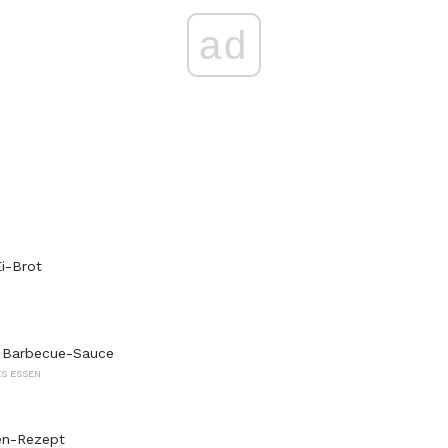
ad
i-Brot
y Barbecue-Sauce
S ESSEN
en-Rezept