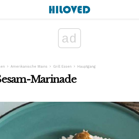
ad
sen
Amerikanische Mains
Grill Essen
Hauptgang
Sesam-Marinade