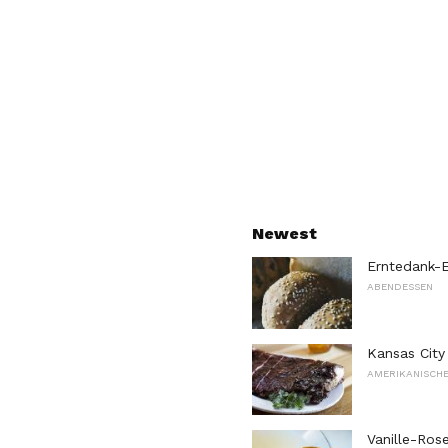
Newest
Erntedank-E
ABENDESSEN
Kansas Cit
AMERIKANISCHE
Vanille-Ros