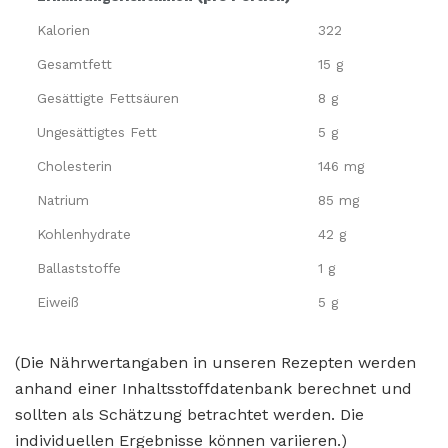
Kalorien
322
Gesamtfett
15 g
Gesättigte Fettsäuren
8 g
Ungesättigtes Fett
5 g
Cholesterin
146 mg
Natrium
85 mg
Kohlenhydrate
42 g
Ballaststoffe
1 g
Eiweiß
5 g
(Die Nährwertangaben in unseren Rezepten werden
anhand einer Inhaltsstoffdatenbank berechnet und
sollten als Schätzung betrachtet werden. Die
individuellen Ergebnisse können variieren.)