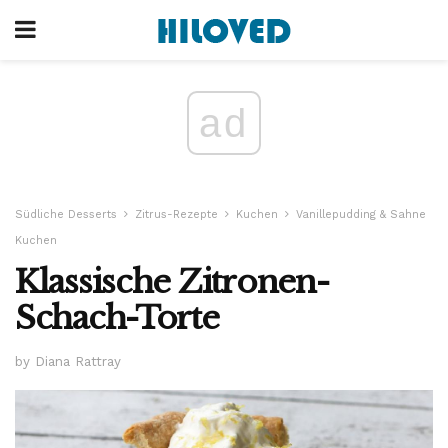
ad
Südliche Desserts
Zitrus-Rezepte
Kuchen
Vanillepudding & Sahne
Kuchen
Klassische Zitronen-
Schach-Torte
by Diana Rattray