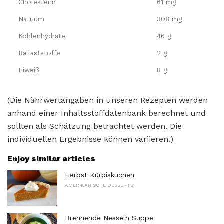
Cholesterin
61 mg
Natrium
308 mg
Kohlenhydrate
46 g
Ballaststoffe
2 g
Eiweiß
8 g
(Die Nährwertangaben in unseren Rezepten werden
anhand einer Inhaltsstoffdatenbank berechnet und
sollten als Schätzung betrachtet werden. Die
individuellen Ergebnisse können variieren.)
Enjoy similar articles
Herbst Kürbiskuchen
AMERIKANISCHE DESSERTS
Brennende Nesseln Suppe