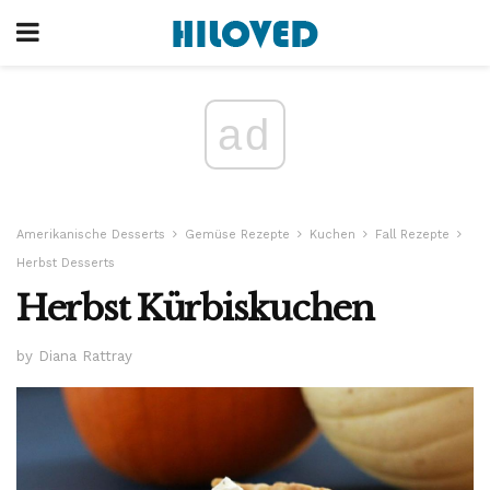
ad
Amerikanische Desserts
Gemüse Rezepte
Kuchen
Fall Rezepte
Herbst Desserts
Herbst Kürbiskuchen
by Diana Rattray