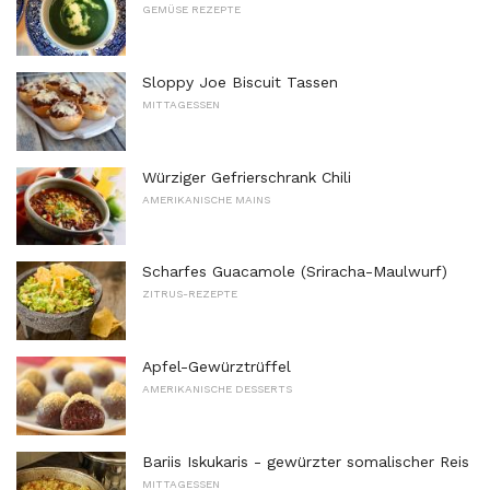
GEMÜSE REZEPTE
Sloppy Joe Biscuit Tassen
MITTAGESSEN
Würziger Gefrierschrank Chili
AMERIKANISCHE MAINS
Scharfes Guacamole (Sriracha-Maulwurf)
ZITRUS-REZEPTE
Apfel-Gewürztrüffel
AMERIKANISCHE DESSERTS
Bariis Iskukaris - gewürzter somalischer Reis
MITTAGESSEN