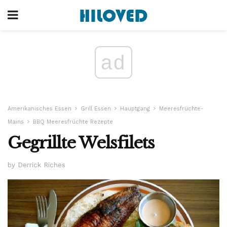
ad
Amerikanisches Essen
Grill Essen
Hauptgang
Meeresfrüchte-
Mains
BBQ Meeresfrüchte Rezepte
Gegrillte Welsfilets
by Derrick Riches