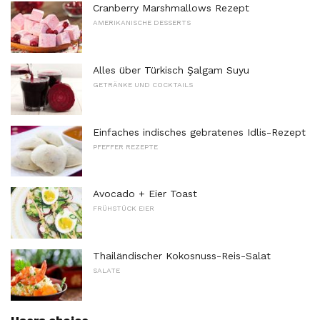
Cranberry Marshmallows Rezept
AMERIKANISCHE DESSERTS
Alles über Türkisch Şalgam Suyu
GETRÄNKE UND COCKTAILS
Einfaches indisches gebratenes Idlis-Rezept
PFEFFER REZEPTE
Avocado + Eier Toast
FRÜHSTÜCK EIER
Thailändischer Kokosnuss-Reis-Salat
SALATE