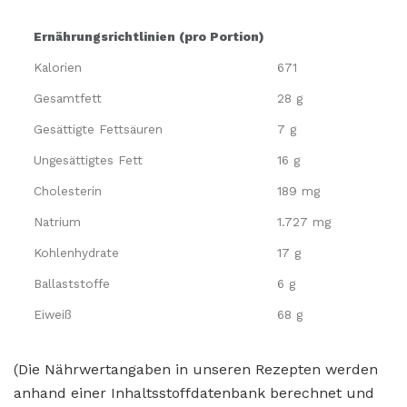
Ernährungsrichtlinien (pro Portion)
Kalorien
671
Gesamtfett
28 g
Gesättigte Fettsäuren
7 g
Ungesättigtes Fett
16 g
Cholesterin
189 mg
Natrium
1.727 mg
Kohlenhydrate
17 g
Ballaststoffe
6 g
Eiweiß
68 g
(Die Nährwertangaben in unseren Rezepten werden
anhand einer Inhaltsstoffdatenbank berechnet und