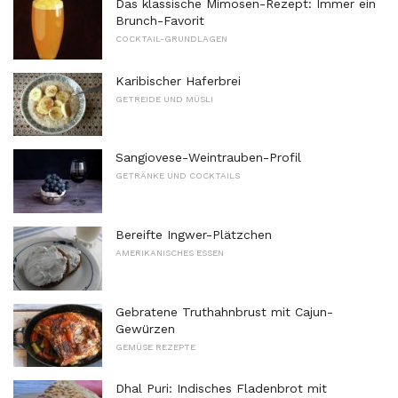
Das klassische Mimosen-Rezept: Immer ein
Brunch-Favorit
COCKTAIL-GRUNDLAGEN
Karibischer Haferbrei
GETREIDE UND MÜSLI
Sangiovese-Weintrauben-Profil
GETRÄNKE UND COCKTAILS
Bereifte Ingwer-Plätzchen
AMERIKANISCHES ESSEN
Gebratene Truthahnbrust mit Cajun-
Gewürzen
GEMÜSE REZEPTE
Dhal Puri: Indisches Fladenbrot mit