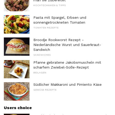
man sie zubereitet
KOCHTECHNIKEN & TIPPS
Pasta mit Spargel, Erbsen und
sonnengetrockneten Tomaten
TOMATEN REZEPTE
Broodje Rookworst Rezept -
Niederländische Wurst und Sauerkraut-
Sandwich
SANDWICHES
Pfanne gebratene Jakobsmuscheln mit
scharfem Zwiebel-Soße-Rezept
BEILAGEN
Südlicher Makkaroni und Pimiento Käse
GEMÜSE REZEPTE
Users choice