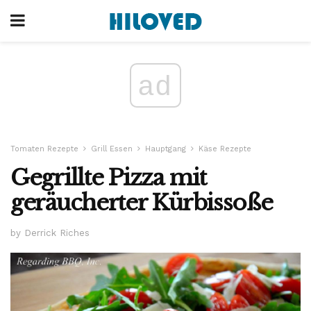
ad
Tomaten Rezepte
Grill Essen
Hauptgang
Käse Rezepte
Gegrillte Pizza mit
geräucherter Kürbissoße
by Derrick Riches