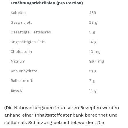
Ernährungsrichtlinien (pro Portion)
Kalorien
459
Gesamtfett
23 g
Gesättigte Fettsäuren
5 g
Ungesättigtes Fett
14 g
Cholesterin
10 mg
Natrium
967 mg
Kohlenhydrate
51 g
Ballaststoffe
7 g
Eiweiß
14 g
(Die Nährwertangaben in unseren Rezepten werden
anhand einer Inhaltsstoffdatenbank berechnet und
sollten als Schätzung betrachtet werden. Die